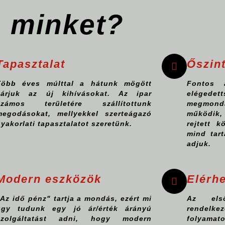
n minket?
Tapasztalat
Őszin
Több éves múlttal a hátunk mögött
Fontos 
várjuk az új kihívásokat. Az ipar
elégede
számos területére szállítottunk
megmonda
megodásokat, mellyekkel szerteágazó
működik,
yakorlati tapasztalatot szeretünk.
rejtett k
mind tar
adjuk.
Modern eszközök
Elérh
Az idő pénz" tartja a mondás, ezért mi
Az els
úgy tudunk egy jó ár/érték árányú
rendelke
szolgáltatást adni, hogy modern
folyam