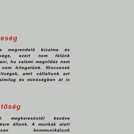
teség
a megrendelő bizalma és
ttsége, ezért nem félünk
ni, ha valami megoldás nem
 nem hitegetünk. Nincsenek
öltségek, amit vállaltunk azt
talmilag és minőségben át is
etőség
ő megkereséstől kezdve
zésre állunk. A munkák alatt
atosan kommunikálunk