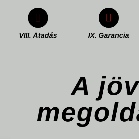
Hibátlan
Az általunk
tesztüzem után
gyártott
a gépet a
gépekre 1 év
szükséges
teljeskörű
VIII. Átadás
IX. Garancia
dokumentációkkal
garanciát
együtt átadjuk.
biztosítunk.
A jö
megold