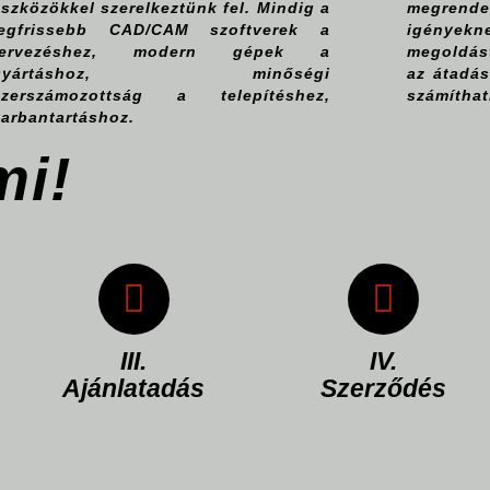
szközökkel szerelkeztünk fel. Mindig a
megrendel
legfrissebb CAD/CAM szoftverek a
igénye
tervezéshez, modern gépek a
megoldást
gyártáshoz, minőségi
az átadás
szerszámozottság a telepítéshez,
számíthat
karbantartáshoz.
mi!
Az előzetes
Szerződésben
koncepció
leírjuk az elvárt
alapján adunk
paramétereket,
egy ajánlatot,
környezeti
mely többek
feltételeket,
között
III.
IV.
vállalási árat,
tartalmazza az
Ajánlatadás
Szerződés
fizetési
árat, vállalási
feltételeket és
időt,
határidőket.
érvényességet.