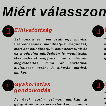
Miért válasszo
Mérnöki
tevékenység
Elhivatottság
Számunkra ez nem csak egy munka.
Szerencsésnek mondhatjuk magunkat,
mert azt csinálhatjuk, amit szeretünk és
ez a gépeink minőségén is meglátszik.
Maximalisták vagyunk mind a műszaki
g
megvalósítás, mind az esztétikai
kivitelezés terén. A kihívás motivál
minket.
Gyakorlatias
gondolkodás
"
Az évek során számos munkán át
gyűjtöttük a tapasztalatokat, mind a