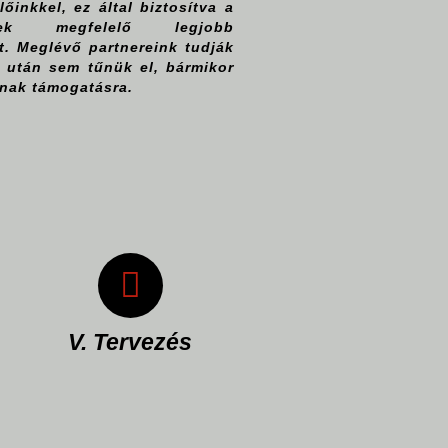
őinkkel, ez által biztosítva a
knek megfelelő legjobb
. Meglévő partnereink tudják
 után sem tűnük el, bármikor
nak támogatásra.
Következő
lépés a
tervezés, mely
során
folyamatosan
kommunikálunk
az ügyféllel,
hogy a
végeredmény a
V. Tervezés
számára lehető
legideálisabb
A garanciális
legyen. Gyártás
időszakon túl is
előtt a kész
vállaljuk a
terveket az
gépek
ügyféllel