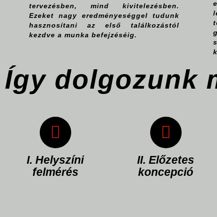
e
tervezésben, mind kivitelezésben.
Ezeket nagy eredményeséggel tudunk
hasznosítani az első találkozástól
kezdve a munka befejzéséig.
Így dolgozunk 
Felmérés után
Ez az első
kialakítunk egy
lépés, mely
koncepciót,
során
melyet az
megismerjük a
ügyféllel
helyszínt, a
I. Helyszíni
II. Előzetes
átbeszélünk, ha
technológiát és
felmérés
koncepció
kell az igények
a megrendelő
szerint
igényeit.
módosítjuk.
Az elkészült,
elfogadott